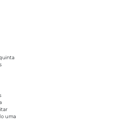
quinta
s
s
a
itar
ndo uma