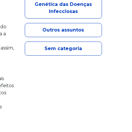
Genética das Doenças
Infecciosas
 do
Outros assuntos
a a
assim,
Sem categoria
is
feitos
cos
e