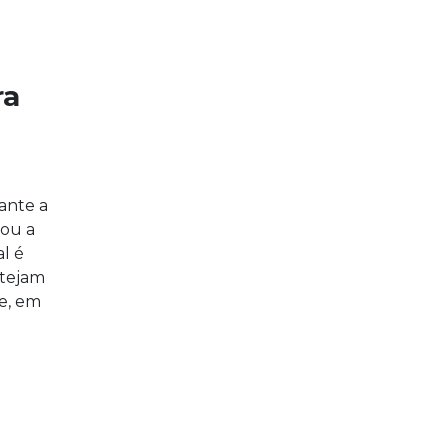
ra
ante a
ou a
l é
stejam
e, em