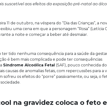
s suscetível aos efeitos da exposição pré-natal ao álcoo
ira 11 de outubro, na véspera do “Dia das Crianças”, a no
exibiu uma cena em que a personagem “Rosa” (Letícia Co
rante a noite e começar a beber até desmaiar.
ão ter tido nenhuma consequência para a saúde da gesta
tuação é bem mais complicada e pode ter consequências
da
Síndrome Alcoólica Fetal
(SAF), pouco conhecida do
pais causas de anomalias fetais, com repercussões para a v
sofreu os efeitos do “porre” passivamente, ou seja, o fe
 sociedade.
ool na gravidez coloca o feto e