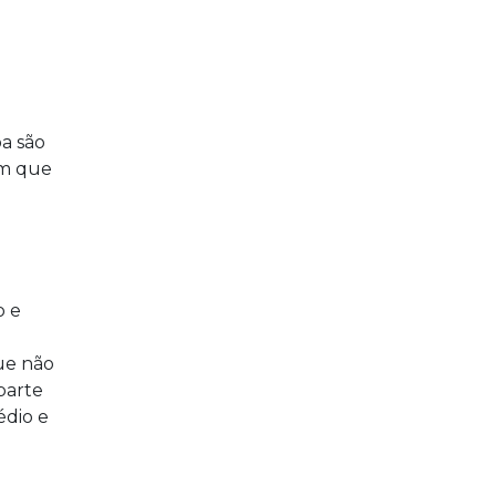
a são
am que
o e
ue não
parte
édio e