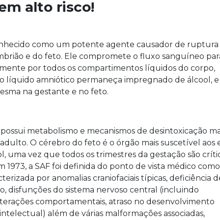
em alto risco!
conhecido como um potente agente causador de ruptura
rião e do feto. Ele compromete o fluxo sanguíneo par
remente por todos os compartimentos líquidos do corpo,
 líquido amniótico permaneça impregnado de álcool, e 
esma na gestante e no feto.
ste possui metabolismo e mecanismos de desintoxicação ma
dulto. O cérebro do feto é o órgão mais suscetível aos e
l, uma vez que todos os trimestres da gestação são críti
 1973, a SAF foi definida do ponto de vista médico como
erizada por anomalias craniofaciais típicas, deficiência d
o, disfunções do sistema nervoso central (incluindo
lterações comportamentais, atraso no desenvolvimento
intelectual) além de várias malformações associadas,