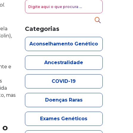
Search for:
l.
Search
Categorias
vela
lin),
Aconselhamento Genético
Ancestralidade
nte e
s
COVID-19
ida
to, mas
Doenças Raras
Exames Genéticos
 o