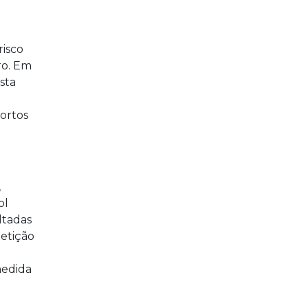
risco
ro. Em
sta
bortos
,
ol
ltadas
petição
medida