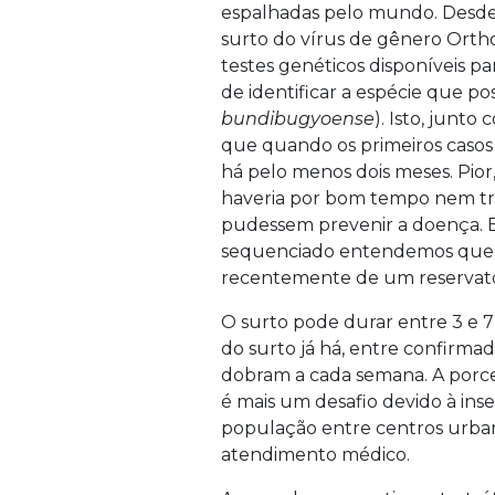
espalhadas pelo mundo. Desde 
surto do vírus de gênero Ortho
testes genéticos disponíveis pa
de identificar a espécie que p
bundibugyoense
). Isto, junt
que quando os primeiros casos 
há pelo menos dois meses. Pior,
haveria por bom tempo nem t
pudessem prevenir a doença.
sequenciado entendemos que o 
recentemente de um reservató
O surto pode durar entre 3 e 7
do surto já há, entre confirmad
dobram a cada semana. A porce
é mais um desafio devido à inse
população entre centros urban
atendimento médico.