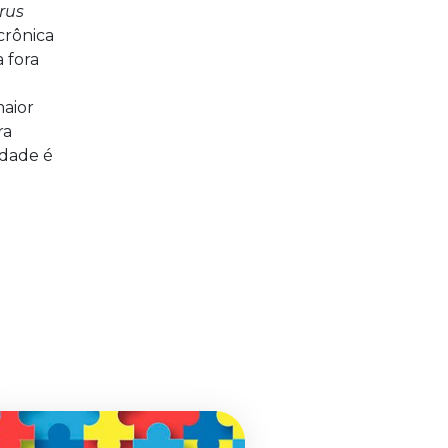
rus
crônica
 fora
maior
ra
idade é