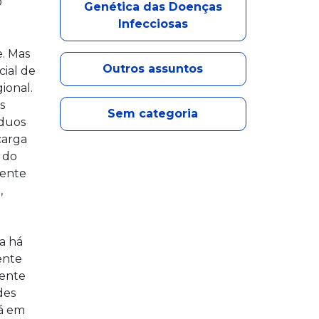
O
Genética das Doenças
Infecciosas
e. Mas
Outros assuntos
cial de
ional.
s
Sem categoria
íduos
carga
 do
mente
,
a há
ente
dente
des
tá em