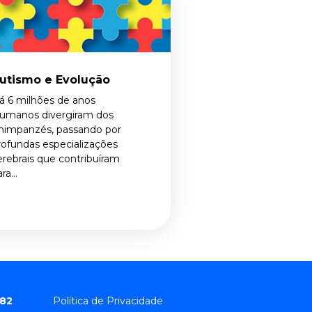
utismo e Evolução
á 6 milhões de anos
umanos divergiram dos
himpanzés, passando por
rofundas especializações
erebrais que contribuíram
ra...
682
Política de Privacidade