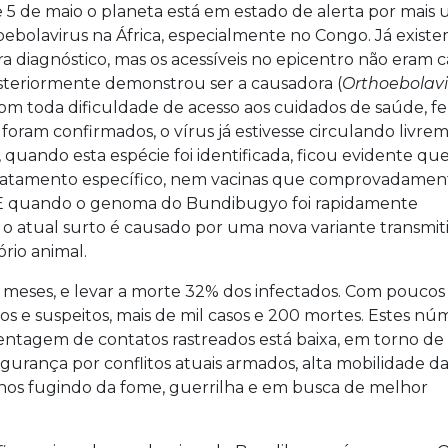
5 de maio o planeta está em estado de alerta por mais
ebolavirus na África, especialmente no Congo. Já exist
ra diagnóstico, mas os acessíveis no epicentro não eram 
osteriormente demonstrou ser a causadora (
Orthoebolavi
o com toda dificuldade de acesso aos cuidados de saúde, f
foram confirmados, o vírus já estivesse circulando livre
 quando esta espécie foi identificada, ficou evidente qu
ratamento específico, nem vacinas que comprovadamen
 E quando o genoma do Bundibugyo foi rapidamente
atual surto é causado por uma nova variante transmit
rio animal.
 meses, e levar a morte 32% dos infectados. Com poucos 
os e suspeitos, mais de mil casos e 200 mortes. Estes nú
ntagem de contatos rastreados está baixa, em torno de 
gurança por conflitos atuais armados, alta mobilidade d
os fugindo da fome, guerrilha e em busca de melhor