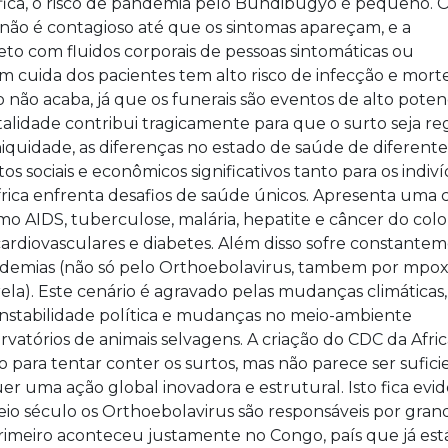
ófica, o risco de pandemia pelo Bundibugyo é pequeno. 
não é contagioso até que os sintomas apareçam, e a
eto com fluidos corporais de pessoas sintomáticas ou
 cuida dos pacientes tem alto risco de infecção e mort
 não acaba, já que os funerais são eventos de alto poten
talidade contribui tragicamente para que o surto seja reg
a iniquidade, as diferenças no estado de saúde de diferente
s sociais e econômicos significativos tanto para os indiv
frica enfrenta desafios de saúde únicos. Apresenta uma 
o AIDS, tuberculose, malária, hepatite e câncer do colo
rdiovasculares e diabetes. Além disso sofre constante
demias (não só pelo Orthoebolavirus, tambem por mpox
a). Este cenário é agravado pelas mudanças climáticas,
instabilidade política e mudanças no meio-ambiente
tórios de animais selvagens. A criação do CDC da Afric
para tentar conter os surtos, mas não parece ser sufici
er uma ação global inovadora e estrutural. Isto fica evi
 século os Orthoebolavirus são responsáveis ​​por gran
primeiro aconteceu justamente no Congo, país que já es