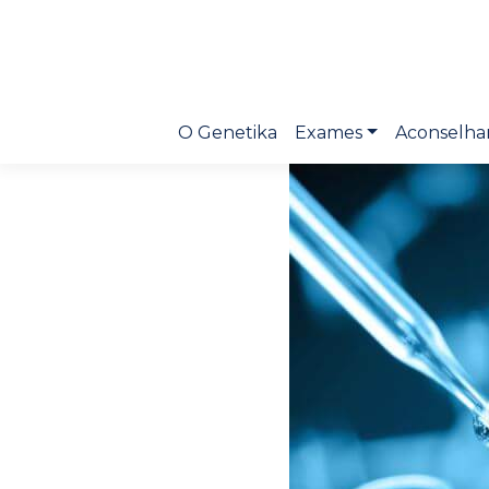
O Genetika
Exames
Aconselha