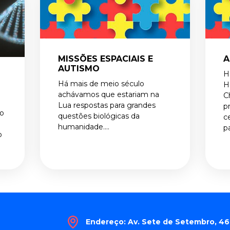
MISSÕES ESPACIAIS E
A
AUTISMO
H
Há mais de meio século
H
achávamos que estariam na
C
Lua respostas para grandes
p
co
questões biológicas da
c
humanidade....
pa
o
Endereço: Av. Sete de Setembro, 4