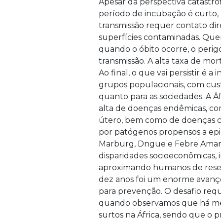
Apesar da perspectiva catastr
período de incubação é curto, 
transmissão requer contato dir
superfícies contaminadas. Quem
quando o óbito ocorre, o perigo
transmissão. A alta taxa de mor
Ao final, o que vai persistir é 
grupos populacionais, com custo
quanto para as sociedades. A Á
alta de doenças endêmicas, com
útero, bem como de doenças ca
por patógenos propensos a epi
Marburg, Dngue e Febre Amarel
disparidades socioeconômicas, 
aproximando humanos de reserva
dez anos foi um enorme avanço 
para prevenção. O desafio requ
quando observamos que há meio
surtos na África, sendo que o 